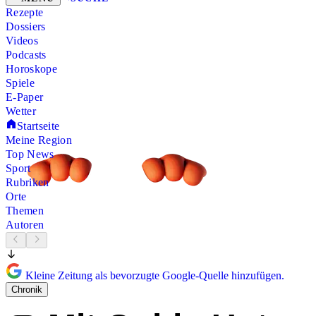
Rezepte
Dossiers
Videos
Podcasts
Horoskope
Spiele
E-Paper
Wetter
Startseite
Meine Region
Top News
Sport
Rubriken
Orte
Themen
Autoren
Kleine Zeitung als bevorzugte Google-Quelle hinzufügen.
Chronik