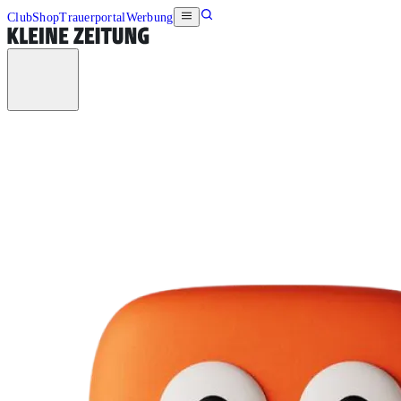
Club
Shop
Trauerportal
Werbung