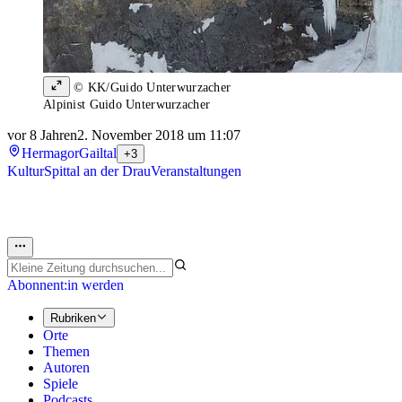
© KK/Guido Unterwurzacher
Alpinist Guido Unterwurzacher
vor 8 Jahren
2. November 2018 um 11:07
Hermagor
Gailtal
+3
Kultur
Spittal an der Drau
Veranstaltungen
Abonnent:in werden
Rubriken
Orte
Themen
Autoren
Spiele
Podcasts