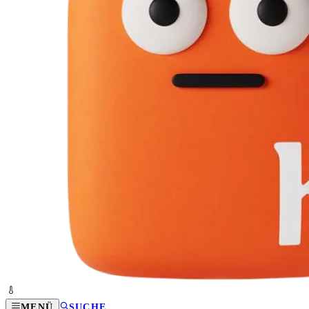
MENÜ
SUCHE