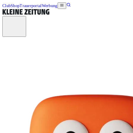
Club
Shop
Trauerportal
Werbung