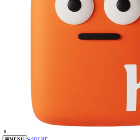
MENÜ
SUCHE