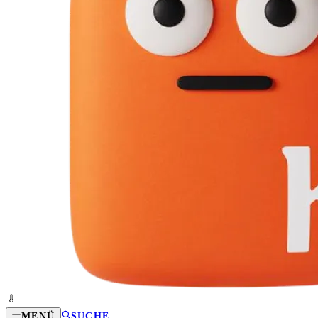
MENÜ
SUCHE