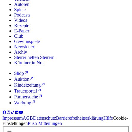
Autoren
Spiele
Podcasts
Videos
Rezepte
E-Paper
Club
Gewinnspiele
Newsletter
Archiv
Steirer helfen Steirern
Kärntner in Not
Shop
Auktion
Kinderzeitung
Trauerportal
Partnersuche
Werbung
Impressum
AGB
Datenschutz
Barrierefreiheitserklärung
Hilfe
Cookie-
Einstellungen
Push-Mitteilungen