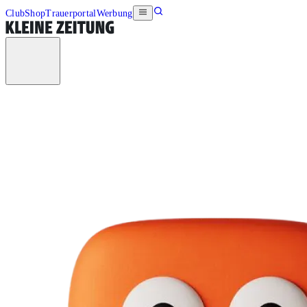
Club
Shop
Trauerportal
Werbung