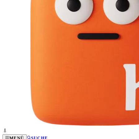
MENÜ
SUCHE