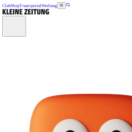
Club
Shop
Trauerportal
Werbung