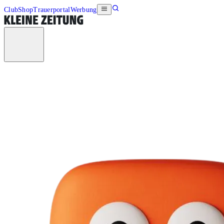
Club
Shop
Trauerportal
Werbung