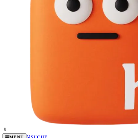
MENÜ
SUCHE