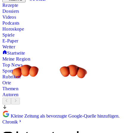
Rezepte
Dossiers
Videos
Podcasts
Horoskope
Spiele
E-Paper
Wetter
Startseite
Meine Region
Top News
Sport
Rubriken
Orte
Themen
Autoren
Kleine Zeitung als bevorzugte Google-Quelle hinzufügen.
Chronik