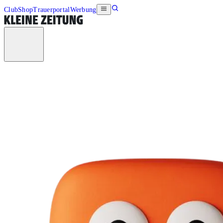
Club
Shop
Trauerportal
Werbung