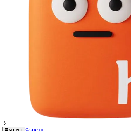
MENÜ
SUCHE