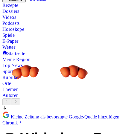
Rezepte
Dossiers
Videos
Podcasts
Horoskope
Spiele
E-Paper
Wetter
Startseite
Meine Region
Top News
Sport
Rubriken
Orte
Themen
Autoren
Kleine Zeitung als bevorzugte Google-Quelle hinzufügen.
Chronik