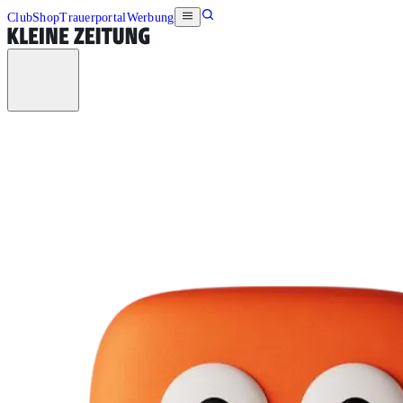
Club
Shop
Trauerportal
Werbung