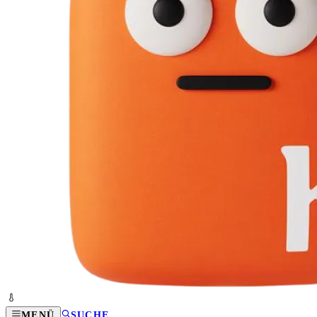
MENÜ
SUCHE