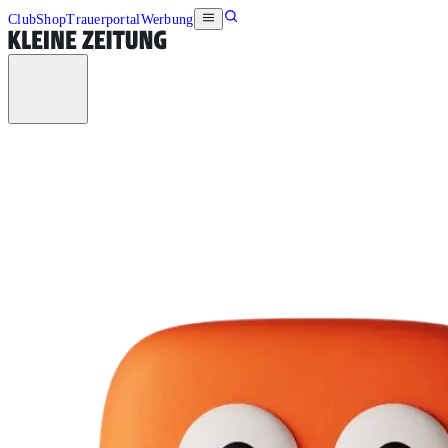
Club
Shop
Trauerportal
Werbung