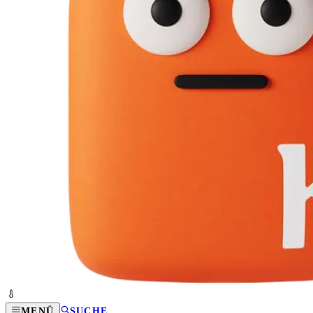
MENÜ
SUCHE