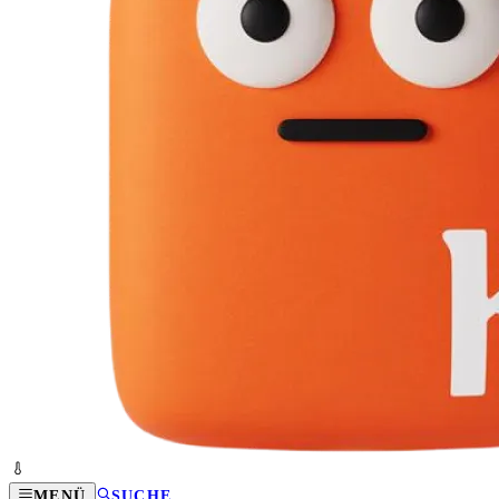
MENÜ
SUCHE