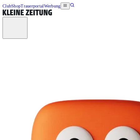
Club
Shop
Trauerportal
Werbung