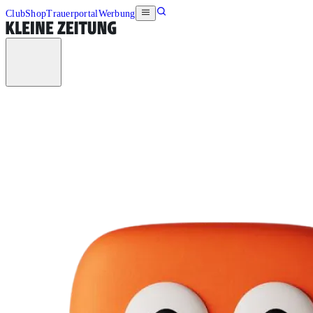
Club
Shop
Trauerportal
Werbung