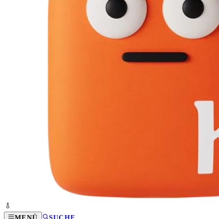
MENÜ
SUCHE