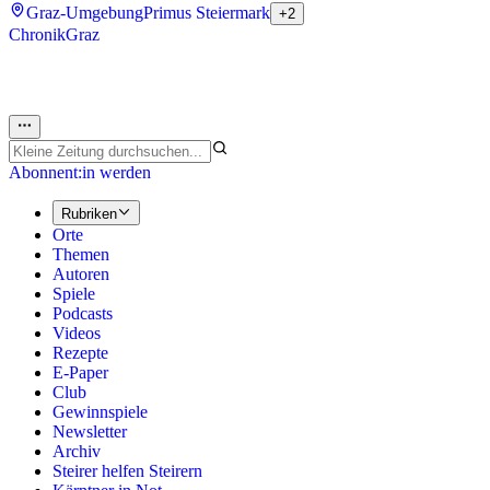
Graz-Umgebung
Primus Steiermark
+2
Chronik
Graz
Abonnent:in werden
Rubriken
Orte
Themen
Autoren
Spiele
Podcasts
Videos
Rezepte
E-Paper
Club
Gewinnspiele
Newsletter
Archiv
Steirer helfen Steirern