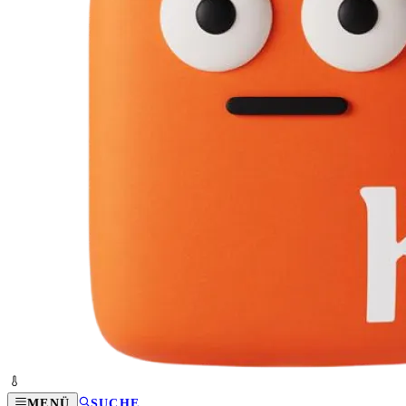
MENÜ
SUCHE