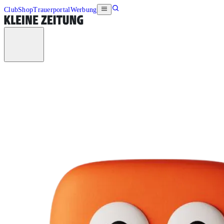
Club
Shop
Trauerportal
Werbung