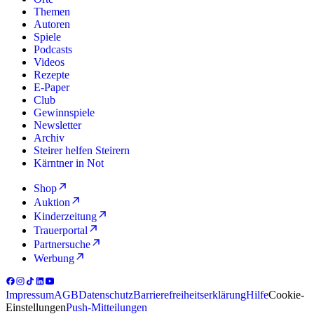
Themen
Autoren
Spiele
Podcasts
Videos
Rezepte
E-Paper
Club
Gewinnspiele
Newsletter
Archiv
Steirer helfen Steirern
Kärntner in Not
Shop
Auktion
Kinderzeitung
Trauerportal
Partnersuche
Werbung
Impressum
AGB
Datenschutz
Barrierefreiheitserklärung
Hilfe
Cookie-
Einstellungen
Push-Mitteilungen