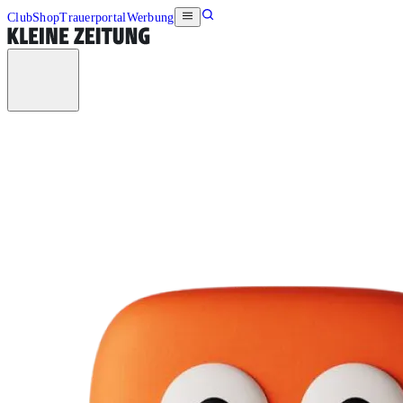
Club
Shop
Trauerportal
Werbung