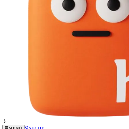
MENÜ
SUCHE