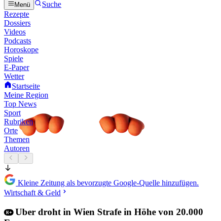
Suche
Menü
Rezepte
Dossiers
Videos
Podcasts
Horoskope
Spiele
E-Paper
Wetter
Startseite
Meine Region
Top News
Sport
Rubriken
Orte
Themen
Autoren
Kleine Zeitung als bevorzugte Google-Quelle hinzufügen.
Wirtschaft & Geld
Uber droht in Wien Strafe in Höhe von 20.000