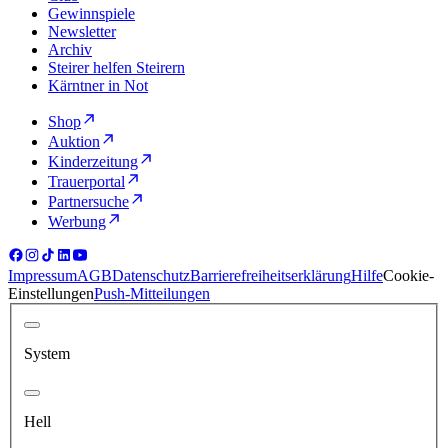
Gewinnspiele
Newsletter
Archiv
Steirer helfen Steirern
Kärntner in Not
Shop
Auktion
Kinderzeitung
Trauerportal
Partnersuche
Werbung
Impressum
AGB
Datenschutz
Barrierefreiheitserklärung
Hilfe
Cookie-
Einstellungen
Push-Mitteilungen
System
Hell