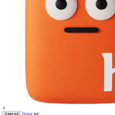
MENÜ
SUCHE