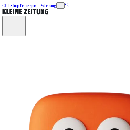
Club
Shop
Trauerportal
Werbung