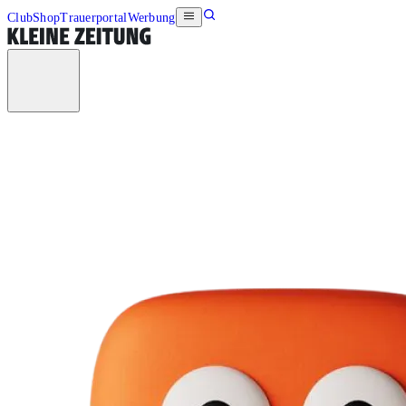
Club
Shop
Trauerportal
Werbung