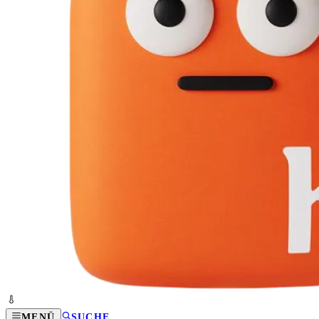
MENÜ
SUCHE