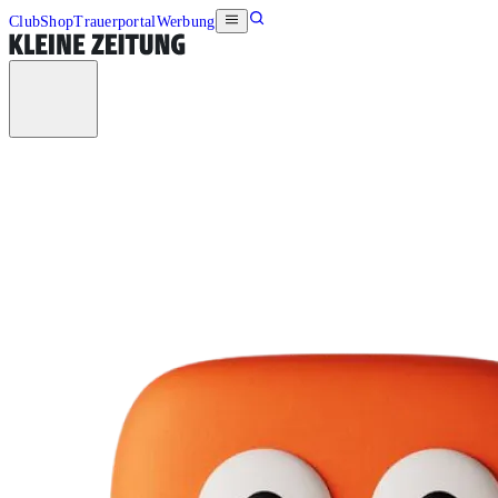
Club
Shop
Trauerportal
Werbung