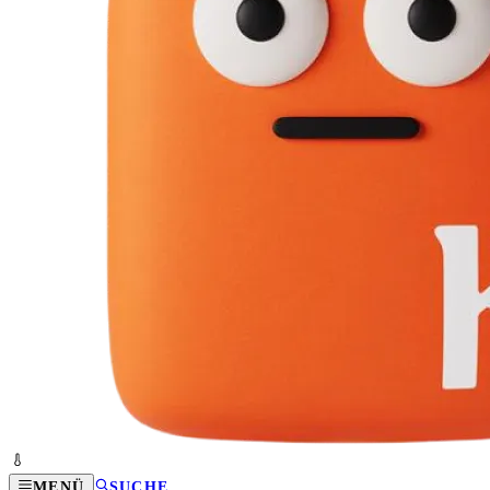
MENÜ
SUCHE