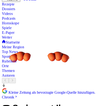
Rezepte
Dossiers
Videos
Podcasts
Horoskope
Spiele
E-Paper
Wetter
Startseite
Meine Region
Top News
Sport
Rubriken
Orte
Themen
Autoren
Kleine Zeitung als bevorzugte Google-Quelle hinzufügen.
Chronik