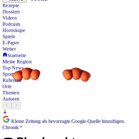
Rezepte
Dossiers
Videos
Podcasts
Horoskope
Spiele
E-Paper
Wetter
Startseite
Meine Region
Top News
Sport
Rubriken
Orte
Themen
Autoren
Kleine Zeitung als bevorzugte Google-Quelle hinzufügen.
Chronik