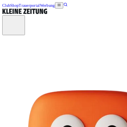
Club
Shop
Trauerportal
Werbung