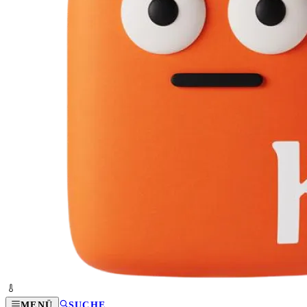
MENÜ
SUCHE