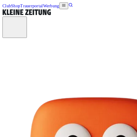
Club
Shop
Trauerportal
Werbung