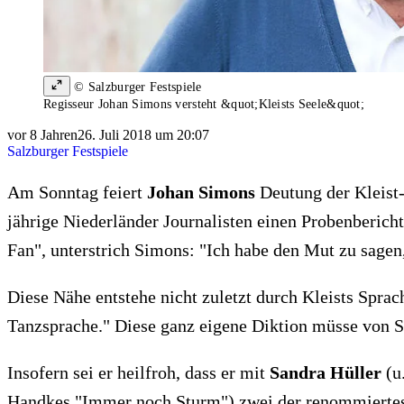
© Salzburger Festspiele
Regisseur Johan Simons versteht &quot;Kleists Seele&quot;
vor 8 Jahren
26. Juli 2018 um 20:07
Salzburger Festspiele
Am Sonntag feiert
Johan Simons
Deutung der Kleist-
jährige Niederländer Journalisten einen Probenbericht
Fan", unterstrich Simons: "Ich habe den Mut zu sagen,
Diese Nähe entstehe nicht zuletzt durch Kleists Sprach
Tanzsprache." Diese ganz eigene Diktion müsse von S
Insofern sei er heilfroh, dass er mit
Sandra Hüller
(u
Handkes "Immer noch Sturm") zwei der renommiertest