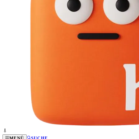
MENÜ
SUCHE