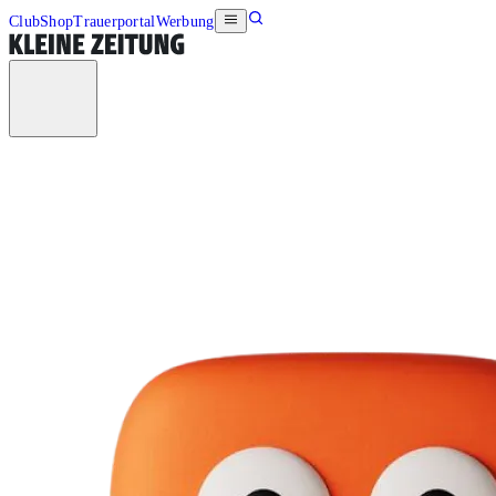
Club
Shop
Trauerportal
Werbung