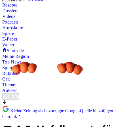
Rezepte
Dossiers
Videos
Podcasts
Horoskope
Spiele
E-Paper
Wetter
Startseite
Meine Region
Top News
Sport
Rubriken
Orte
Themen
Autoren
Kleine Zeitung als bevorzugte Google-Quelle hinzufügen.
Chronik