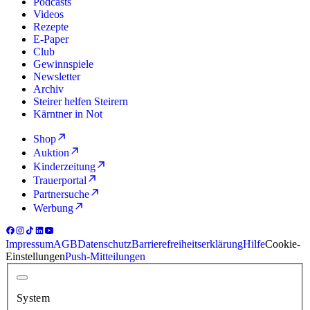
Podcasts
Videos
Rezepte
E-Paper
Club
Gewinnspiele
Newsletter
Archiv
Steirer helfen Steirern
Kärntner in Not
Shop
Auktion
Kinderzeitung
Trauerportal
Partnersuche
Werbung
Impressum
AGB
Datenschutz
Barrierefreiheitserklärung
Hilfe
Cookie-
Einstellungen
Push-Mitteilungen
System