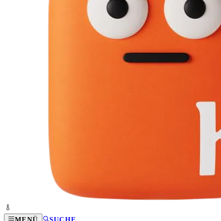
MENÜ
SUCHE