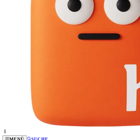
MENÜ
SUCHE