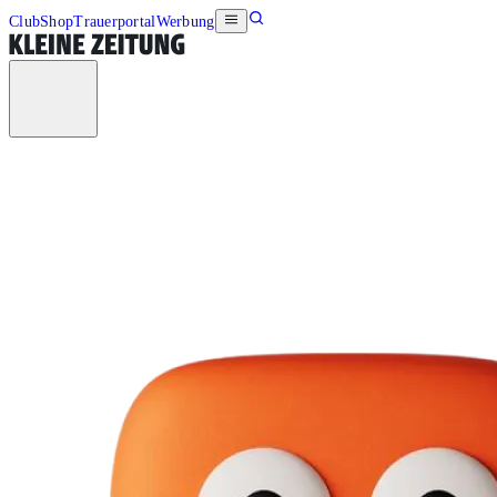
Club
Shop
Trauerportal
Werbung