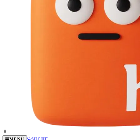
MENÜ
SUCHE