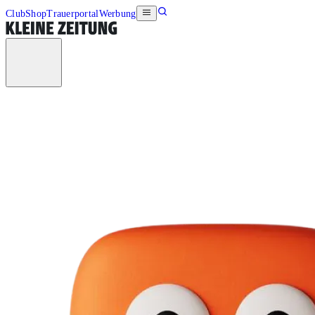
Club
Shop
Trauerportal
Werbung