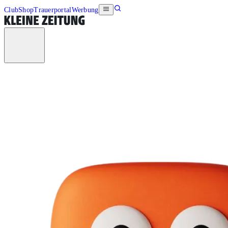
Club
Shop
Trauerportal
Werbung