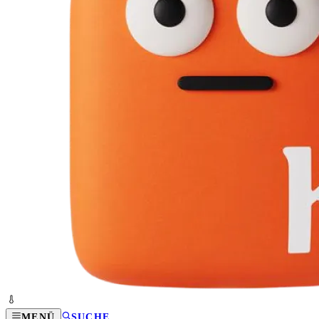
MENÜ
SUCHE