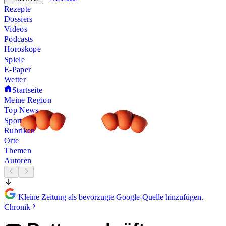
Rezepte
Dossiers
Videos
Podcasts
Horoskope
Spiele
E-Paper
Wetter
Startseite
Meine Region
Top News
Sport
Rubriken
Orte
Themen
Autoren
Kleine Zeitung als bevorzugte Google-Quelle hinzufügen.
Chronik