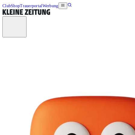
Club
Shop
Trauerportal
Werbung