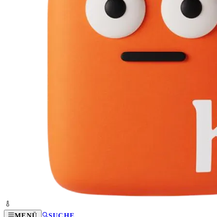
MENÜ
SUCHE