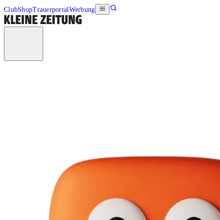
Club
Shop
Trauerportal
Werbung