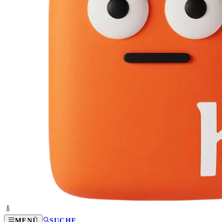
MENÜ
SUCHE