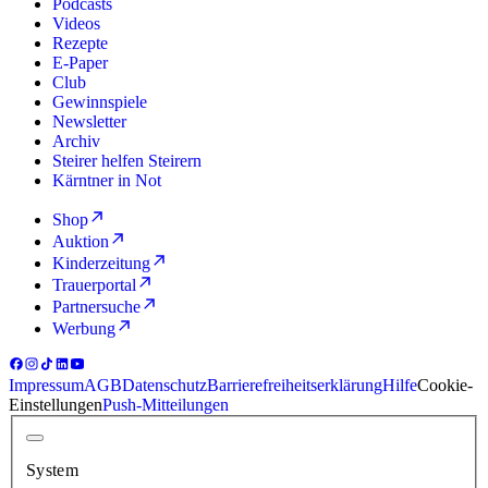
Podcasts
Videos
Rezepte
E-Paper
Club
Gewinnspiele
Newsletter
Archiv
Steirer helfen Steirern
Kärntner in Not
Shop
Auktion
Kinderzeitung
Trauerportal
Partnersuche
Werbung
Impressum
AGB
Datenschutz
Barrierefreiheitserklärung
Hilfe
Cookie-
Einstellungen
Push-Mitteilungen
System