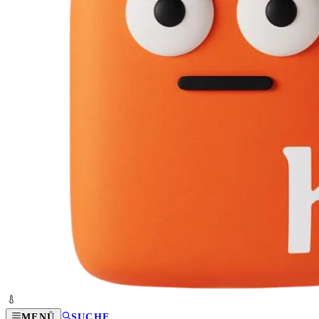
MENÜ
SUCHE