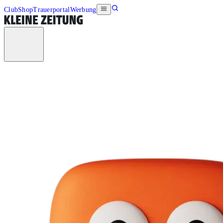
Club
Shop
Trauerportal
Werbung