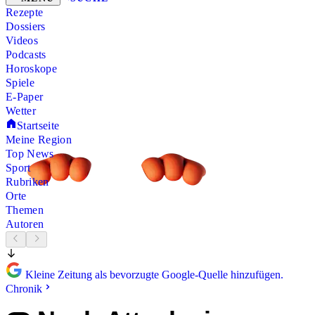
Rezepte
Dossiers
Videos
Podcasts
Horoskope
Spiele
E-Paper
Wetter
Startseite
Meine Region
Top News
Sport
Rubriken
Orte
Themen
Autoren
Kleine Zeitung als bevorzugte Google-Quelle hinzufügen.
Chronik