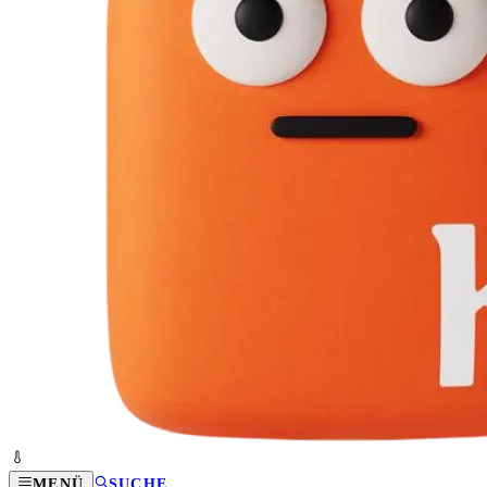
MENÜ
SUCHE