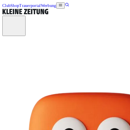
Club
Shop
Trauerportal
Werbung