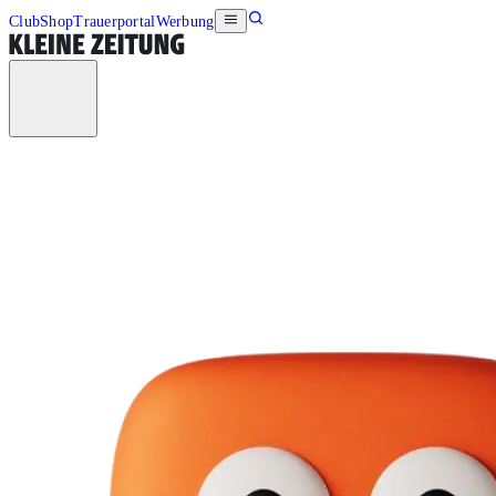
Club
Shop
Trauerportal
Werbung