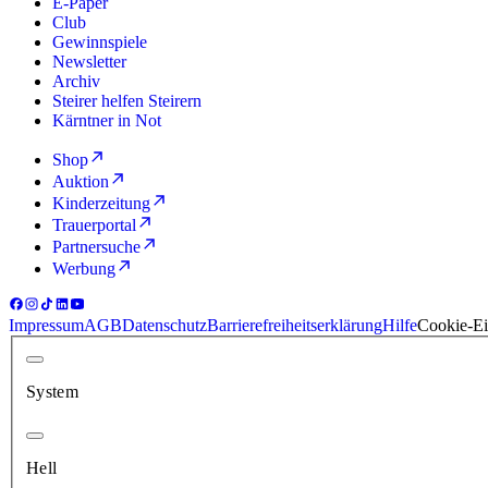
E-Paper
Club
Gewinnspiele
Newsletter
Archiv
Steirer helfen Steirern
Kärntner in Not
Shop
Auktion
Kinderzeitung
Trauerportal
Partnersuche
Werbung
Impressum
AGB
Datenschutz
Barrierefreiheitserklärung
Hilfe
Cookie-Ei
System
Hell