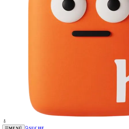
MENÜ
SUCHE