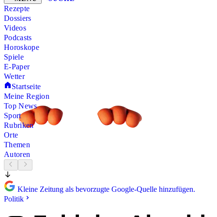
Rezepte
Dossiers
Videos
Podcasts
Horoskope
Spiele
E-Paper
Wetter
Startseite
Meine Region
Top News
Sport
Rubriken
Orte
Themen
Autoren
Kleine Zeitung als bevorzugte Google-Quelle hinzufügen.
Politik