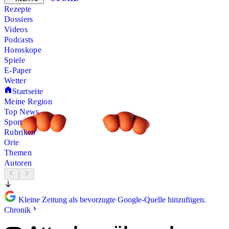
Rezepte
Dossiers
Videos
Podcasts
Horoskope
Spiele
E-Paper
Wetter
Startseite
Meine Region
Top News
Sport
Rubriken
Orte
Themen
Autoren
Kleine Zeitung als bevorzugte Google-Quelle hinzufügen.
Chronik