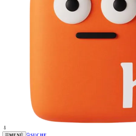
MENÜ
SUCHE