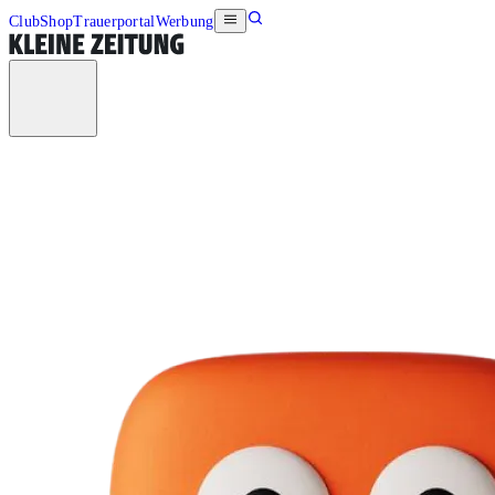
Club
Shop
Trauerportal
Werbung