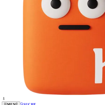
MENÜ
SUCHE