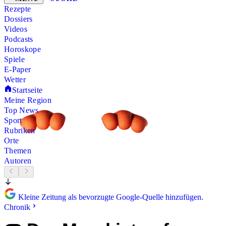
Rezepte
Dossiers
Videos
Podcasts
Horoskope
Spiele
E-Paper
Wetter
Startseite
Meine Region
Top News
Sport
Rubriken
Orte
Themen
Autoren
Kleine Zeitung als bevorzugte Google-Quelle hinzufügen.
Chronik