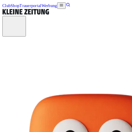
Club
Shop
Trauerportal
Werbung