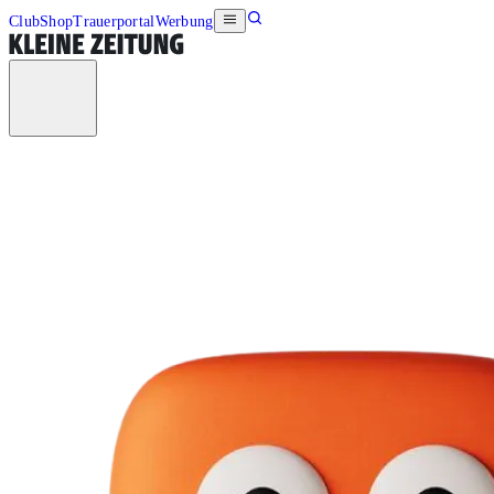
Club
Shop
Trauerportal
Werbung