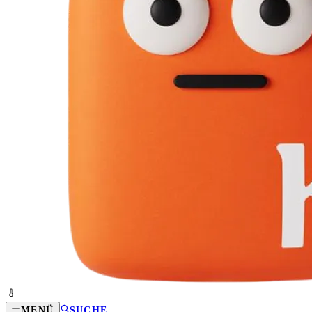
MENÜ
SUCHE