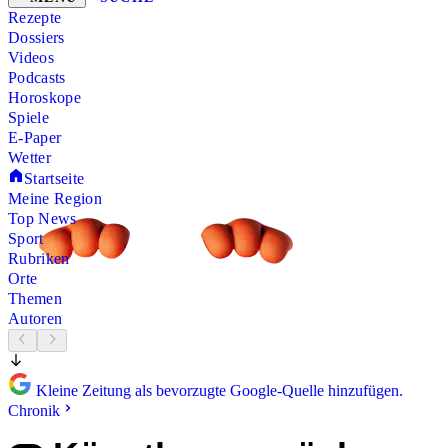
Rezepte
Dossiers
Videos
Podcasts
Horoskope
Spiele
E-Paper
Wetter
Startseite
Meine Region
Top News
Sport
Rubriken
Orte
Themen
Autoren
Kleine Zeitung als bevorzugte Google-Quelle hinzufügen.
Chronik