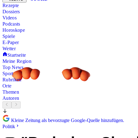
Rezepte
Dossiers
Videos
Podcasts
Horoskope
Spiele
E-Paper
Wetter
Startseite
Meine Region
Top News
Sport
Rubriken
Orte
Themen
Autoren
Kleine Zeitung als bevorzugte Google-Quelle hinzufügen.
Politik