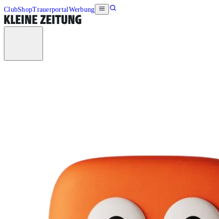
Club
Shop
Trauerportal
Werbung