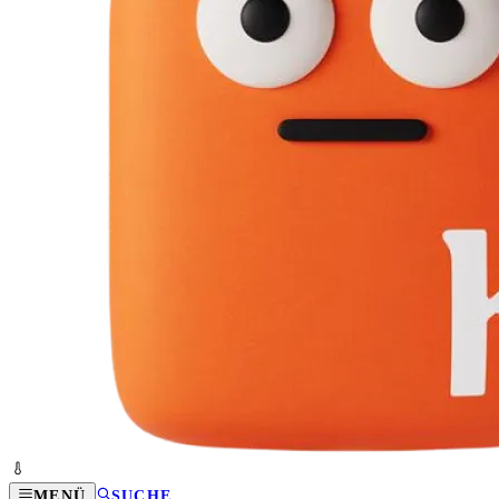
MENÜ
SUCHE