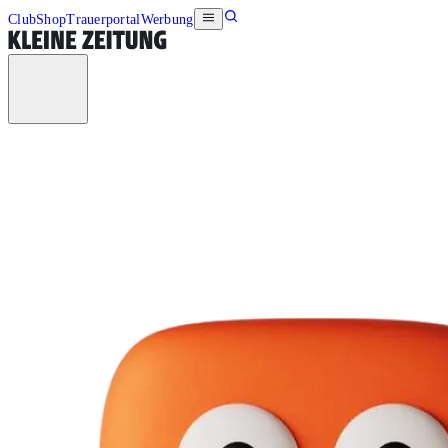
Club
Shop
Trauerportal
Werbung