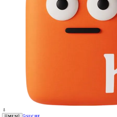
MENÜ
SUCHE