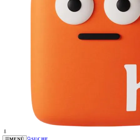
MENÜ
SUCHE