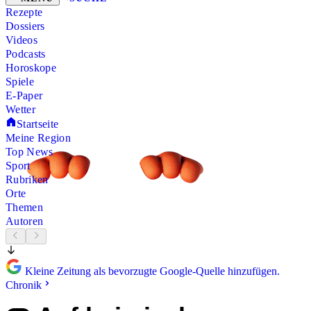
Rezepte
Dossiers
Videos
Podcasts
Horoskope
Spiele
E-Paper
Wetter
Startseite
Meine Region
Top News
Sport
Rubriken
Orte
Themen
Autoren
Kleine Zeitung als bevorzugte Google-Quelle hinzufügen.
Chronik