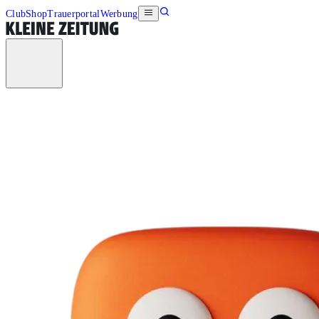
Club
Shop
Trauerportal
Werbung