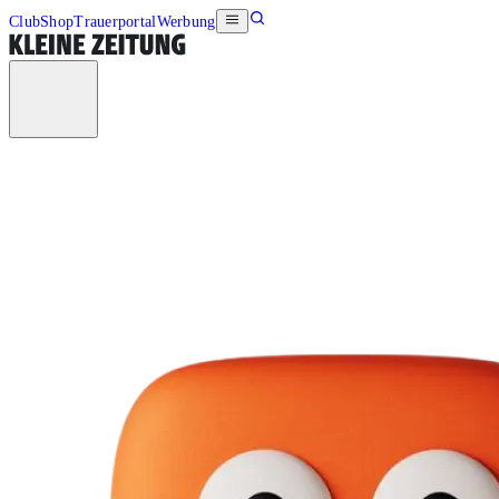
Club
Shop
Trauerportal
Werbung