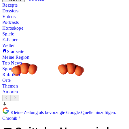
Rezepte
Dossiers
Videos
Podcasts
Horoskope
Spiele
E-Paper
Wetter
Startseite
Meine Region
Top News
Sport
Rubriken
Orte
Themen
Autoren
Kleine Zeitung als bevorzugte Google-Quelle hinzufügen.
Chronik