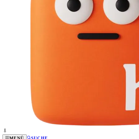
MENÜ
SUCHE