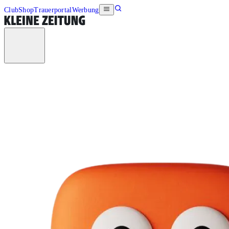
Club
Shop
Trauerportal
Werbung