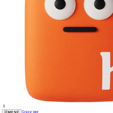
MENÜ
SUCHE