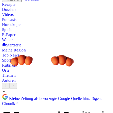
Rezepte
Dossiers
Videos
Podcasts
Horoskope
Spiele
E-Paper
Wetter
Startseite
Meine Region
Top News
Sport
Rubriken
Orte
Themen
Autoren
Kleine Zeitung als bevorzugte Google-Quelle hinzufügen.
Chronik