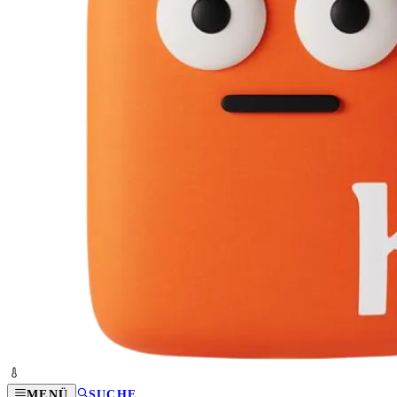
MENÜ
SUCHE