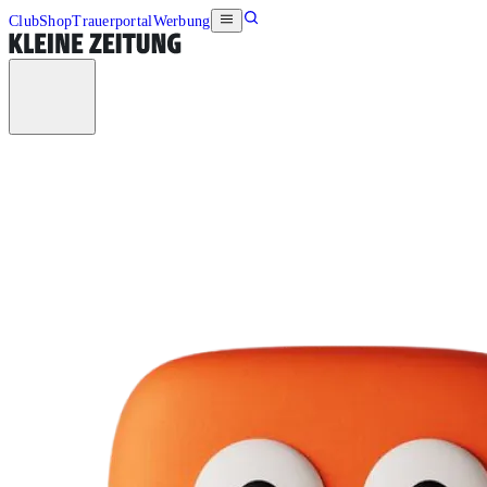
Club
Shop
Trauerportal
Werbung