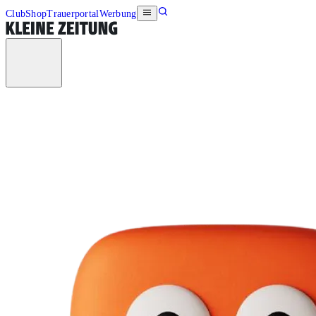
Club
Shop
Trauerportal
Werbung