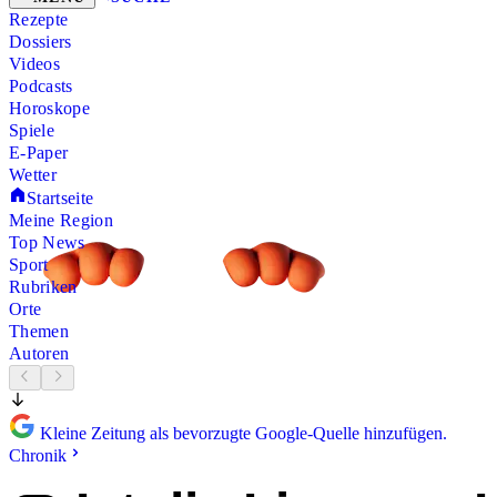
Rezepte
Dossiers
Videos
Podcasts
Horoskope
Spiele
E-Paper
Wetter
Startseite
Meine Region
Top News
Sport
Rubriken
Orte
Themen
Autoren
Kleine Zeitung als bevorzugte Google-Quelle hinzufügen.
Chronik