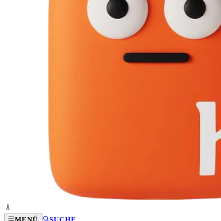
MENÜ
SUCHE