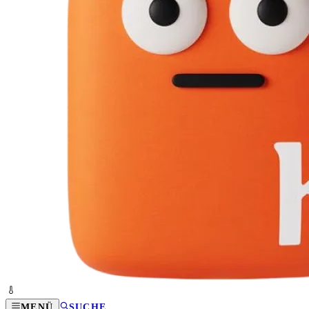
MENÜ
SUCHE