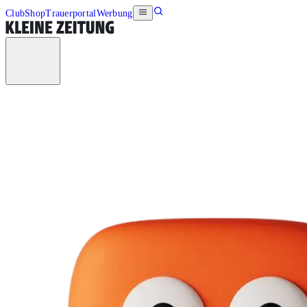
Club
Shop
Trauerportal
Werbung