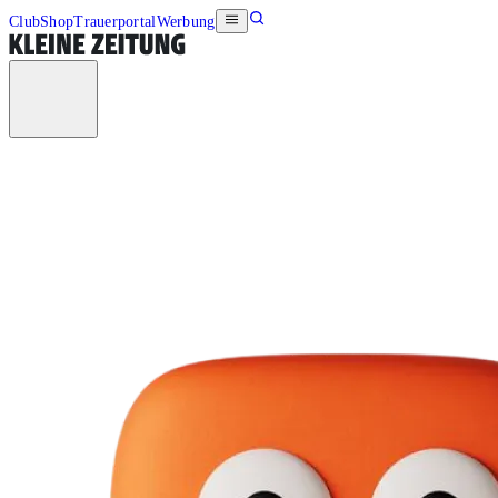
Club
Shop
Trauerportal
Werbung