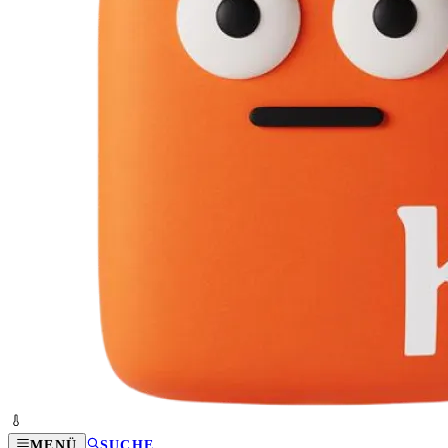
MENÜ
SUCHE