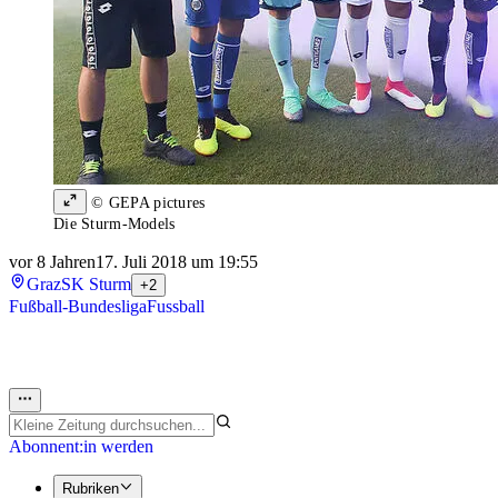
© GEPA pictures
Die Sturm-Models
vor 8 Jahren
17. Juli 2018 um 19:55
Graz
SK Sturm
+2
Fußball-Bundesliga
Fussball
Abonnent:in werden
Rubriken