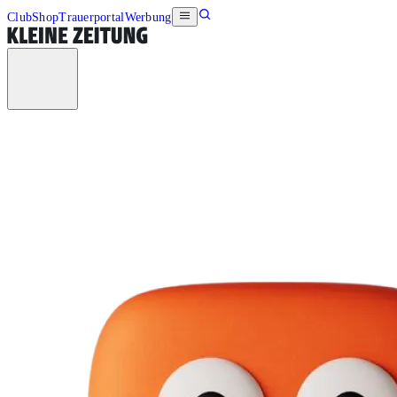
Club
Shop
Trauerportal
Werbung