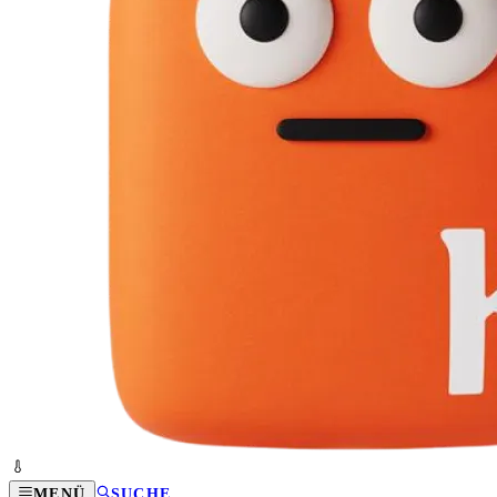
MENÜ
SUCHE