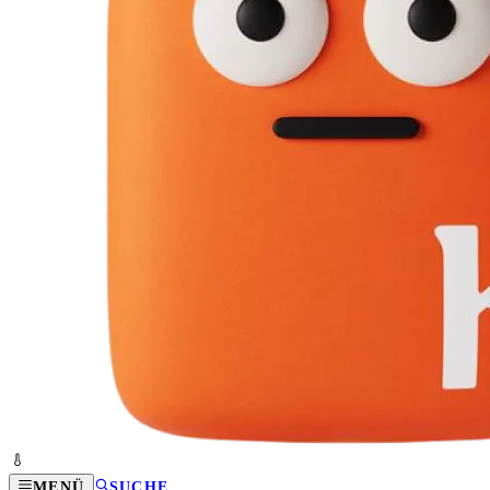
MENÜ
SUCHE