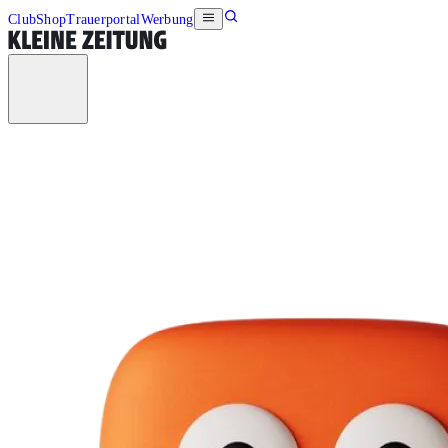
Club
Shop
Trauerportal
Werbung