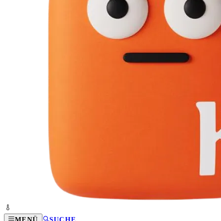
MENÜ
SUCHE