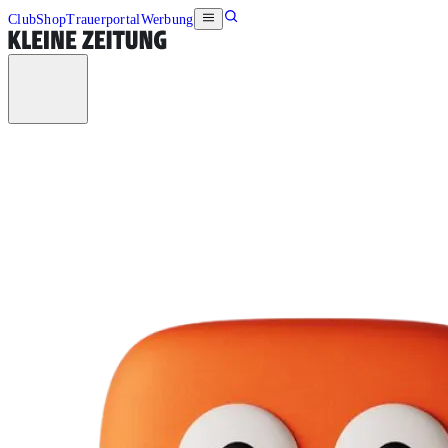
Club
Shop
Trauerportal
Werbung