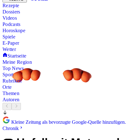
Rezepte
Dossiers
Videos
Podcasts
Horoskope
Spiele
E-Paper
Wetter
Startseite
Meine Region
Top News
Sport
Rubriken
Orte
Themen
Autoren
Kleine Zeitung als bevorzugte Google-Quelle hinzufügen.
Chronik