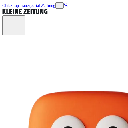
Club
Shop
Trauerportal
Werbung