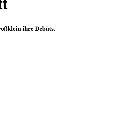
tt
oßklein ihre Debüts.