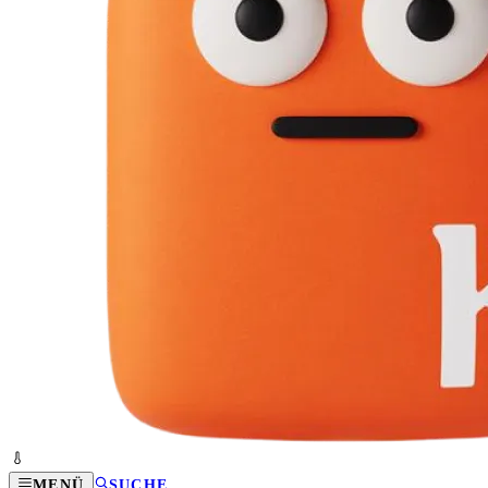
MENÜ
SUCHE