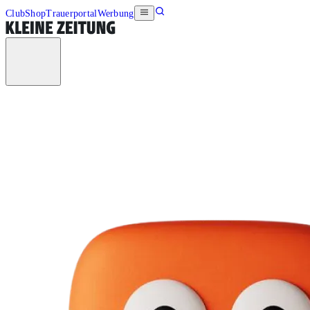
Club
Shop
Trauerportal
Werbung