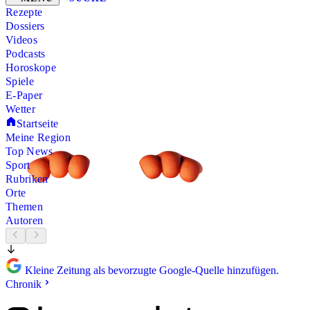
Rezepte
Dossiers
Videos
Podcasts
Horoskope
Spiele
E-Paper
Wetter
Startseite
Meine Region
Top News
Sport
Rubriken
Orte
Themen
Autoren
Kleine Zeitung als bevorzugte Google-Quelle hinzufügen.
Chronik