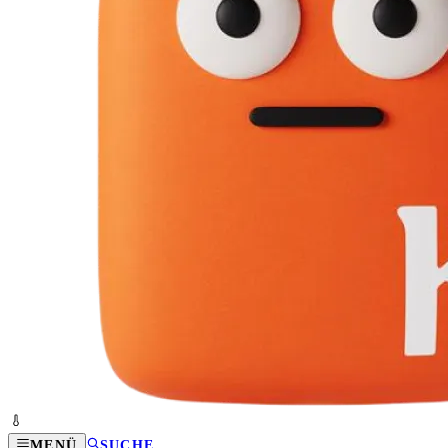
MENÜ
SUCHE