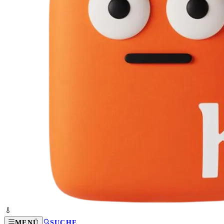
MENÜ
SUCHE