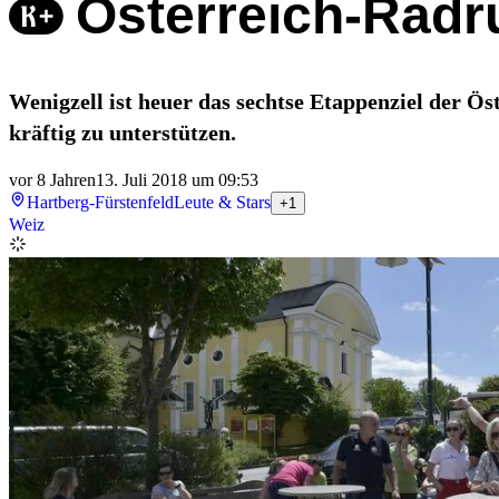
Österreich-Radr
Wenigzell ist heuer das sechtse Etappenziel der Ö
kräftig zu unterstützen.
vor 8 Jahren
13. Juli 2018 um 09:53
Hartberg-Fürstenfeld
Leute & Stars
+1
Weiz