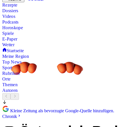
Rezepte
Dossiers
Videos
Podcasts
Horoskope
Spiele
E-Paper
Wetter
Startseite
Meine Region
Top News
Sport
Rubriken
Orte
Themen
Autoren
Kleine Zeitung als bevorzugte Google-Quelle hinzufügen.
Chronik