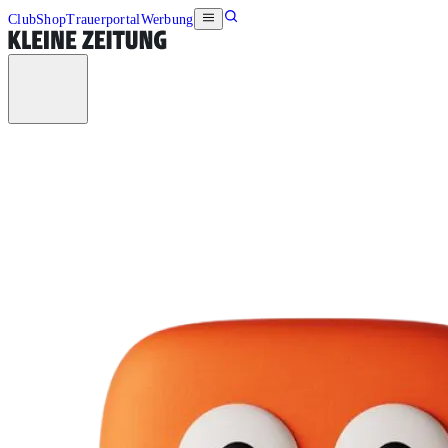
Club
Shop
Trauerportal
Werbung