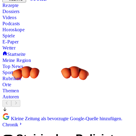
Rezepte
Dossiers
Videos
Podcasts
Horoskope
Spiele
E-Paper
Wetter
Startseite
Meine Region
Top News
Sport
Rubriken
Orte
Themen
Autoren
Kleine Zeitung als bevorzugte Google-Quelle hinzufügen.
Chronik