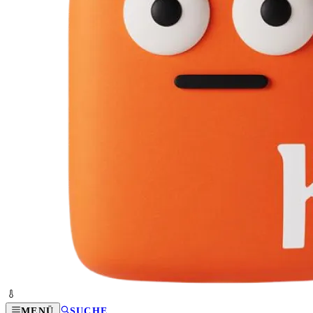
MENÜ
SUCHE