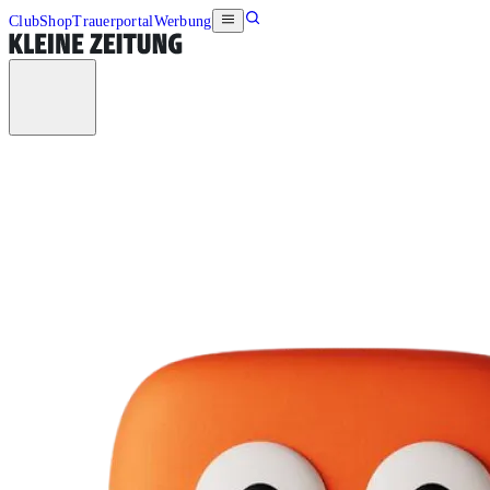
Club
Shop
Trauerportal
Werbung