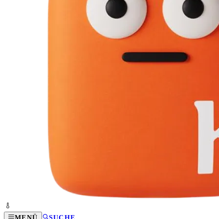
MENÜ
SUCHE