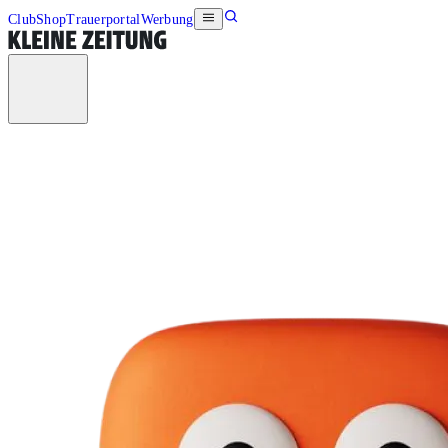
Club
Shop
Trauerportal
Werbung