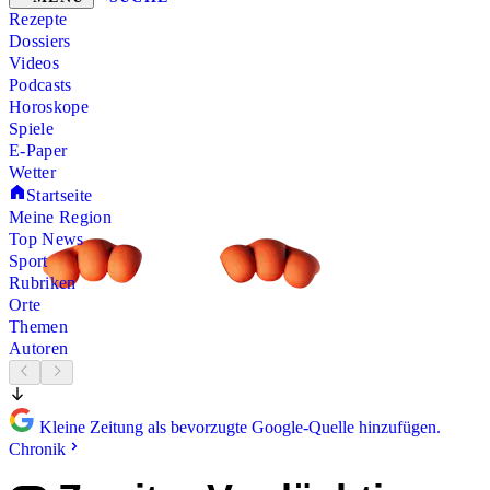
Rezepte
Dossiers
Videos
Podcasts
Horoskope
Spiele
E-Paper
Wetter
Startseite
Meine Region
Top News
Sport
Rubriken
Orte
Themen
Autoren
Kleine Zeitung als bevorzugte Google-Quelle hinzufügen.
Chronik