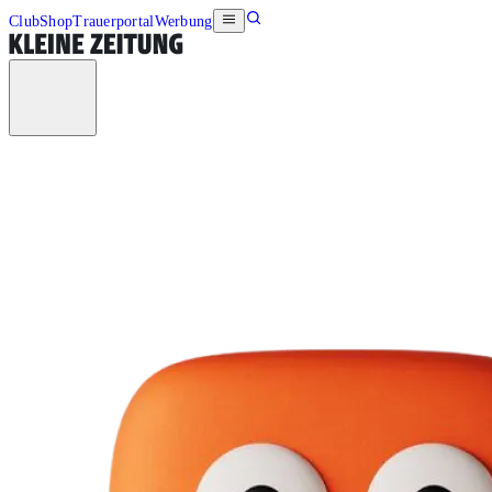
Club
Shop
Trauerportal
Werbung