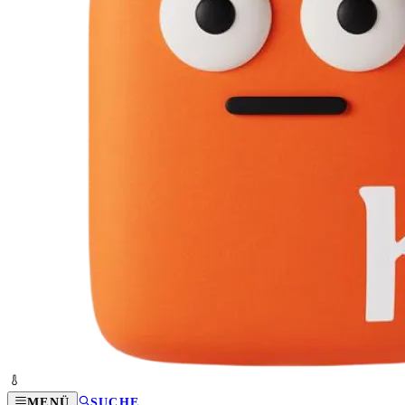
MENÜ
SUCHE