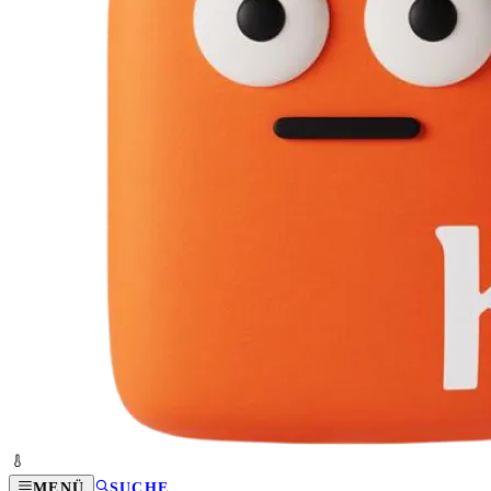
MENÜ
SUCHE