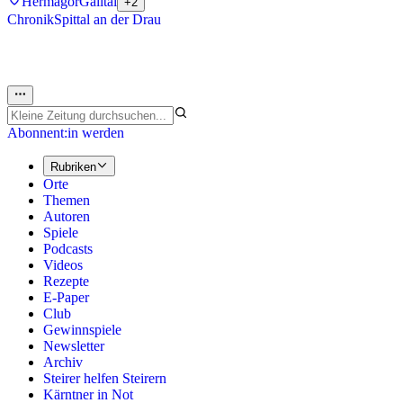
Hermagor
Gailtal
+2
Chronik
Spittal an der Drau
Abonnent:in werden
Rubriken
Orte
Themen
Autoren
Spiele
Podcasts
Videos
Rezepte
E-Paper
Club
Gewinnspiele
Newsletter
Archiv
Steirer helfen Steirern
Kärntner in Not