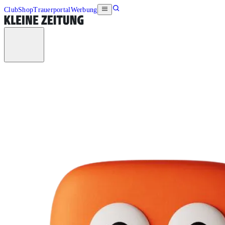
Club
Shop
Trauerportal
Werbung