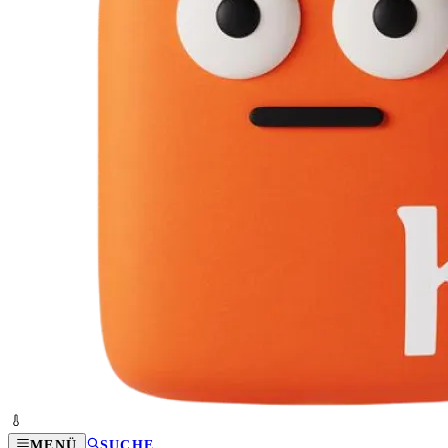
MENÜ
SUCHE