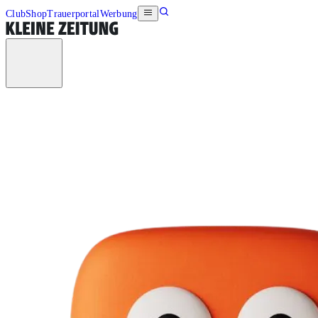
Club
Shop
Trauerportal
Werbung