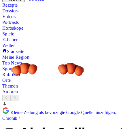
Rezepte
Dossiers
Videos
Podcasts
Horoskope
Spiele
E-Paper
Wetter
Startseite
Meine Region
Top News
Sport
Rubriken
Orte
Themen
Autoren
Kleine Zeitung als bevorzugte Google-Quelle hinzufügen.
Chronik