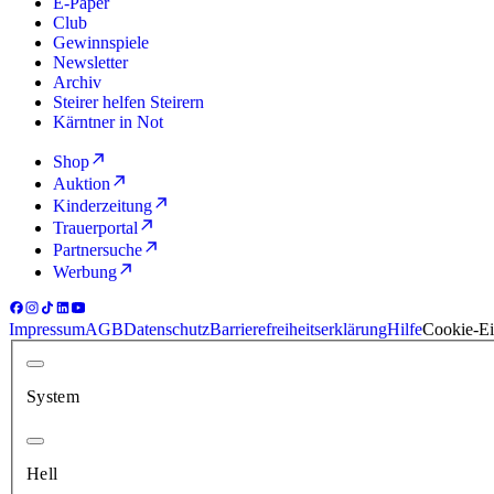
E-Paper
Club
Gewinnspiele
Newsletter
Archiv
Steirer helfen Steirern
Kärntner in Not
Shop
Auktion
Kinderzeitung
Trauerportal
Partnersuche
Werbung
Impressum
AGB
Datenschutz
Barrierefreiheitserklärung
Hilfe
Cookie-Ei
System
Hell